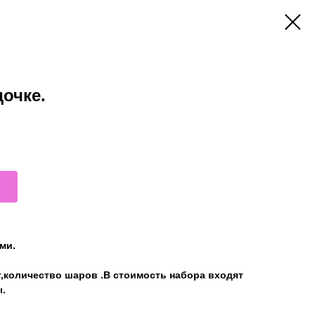
очке.
ми.
т,количество шаров .В стоимость набора входят
.