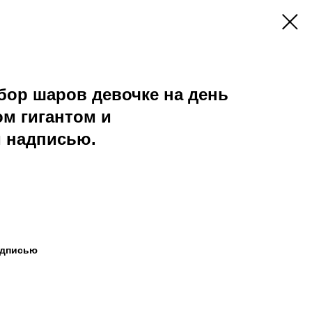
бор шаров девочке на день
м гигантом и
 надписью.
адписью