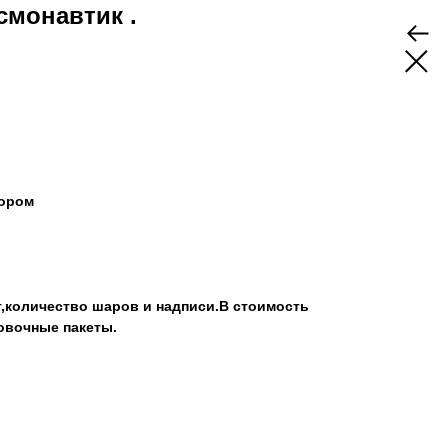
смонавтик .
кором
т,количество шаров и надписи.В стоимость
овочные пакеты.