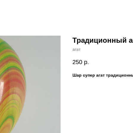
Традиционный аг
агат
250
р.
Шар супер агат традиционн