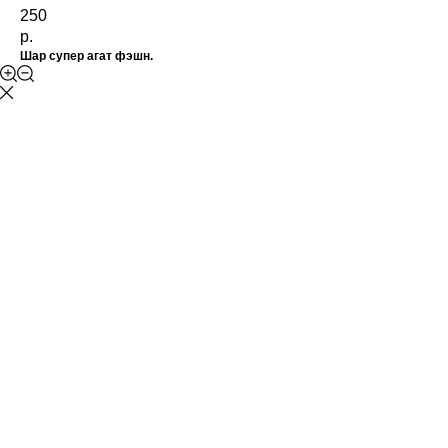
250
р.
Шар супер агат фэшн.