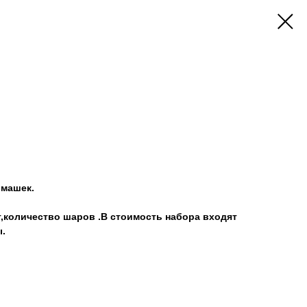
омашек.
т,количество шаров .В стоимость набора входят
.